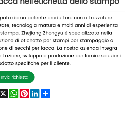
lacca nell'etichetta dello stampo
ato da un potente produttore con attrezzature
ate, tecnologia matura e molti anni di esperienza
 stampa. Zhejiang Zhongyu è specializzata nella
zione di etichette per stampi per stampaggio a
ione di secchi per lacca. La nostra azienda integra
ttazione, sviluppo e produzione per fornire soluzioni
odotto specifiche per il cliente.
Invia richiesta
Facebook
X
WhatsApp
Pinterest
LinkedIn
Share