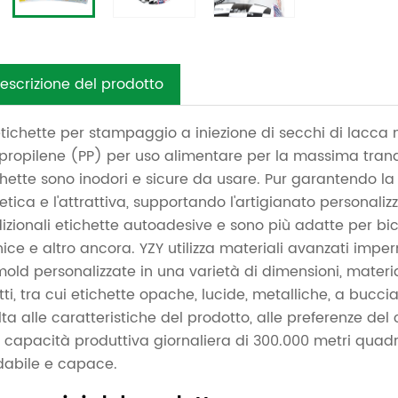
escrizione del prodotto
etichette per stampaggio a iniezione di secchi di lacca 
ipropilene (PP) per uso alimentare per la massima tranqu
chette sono inodori e sicure da usare. Pur garantendo l
tetica e l'attrattiva, supportando l'artigianato personaliz
dizionali etichette autoadesive e sono più adatte per bic
nice e altro ancora. YZY utilizza materiali avanzati impe
mold personalizzate in una varietà di dimensioni, materia
etti, tra cui etichette opache, lucide, metalliche, a bucc
olta alle caratteristiche del prodotto, alle preferenze del
 capacità produttiva giornaliera di 300.000 metri quad
idabile e capace.