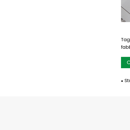
Tag
fab
C
St