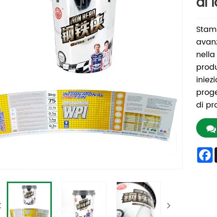
di 
Stamp
avanz
nella
produ
iniez
proge
di pr