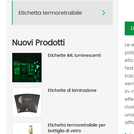
Etichetta termoretraibile

D
Nuovi Prodotti
Le 
pol
Etichette IML luminescenti
eti
l'es
tra
ver
Etichette di laminazione
in-
eff
riv
una
aff
Etichetta termoretraibile per
bottiglia di vetro