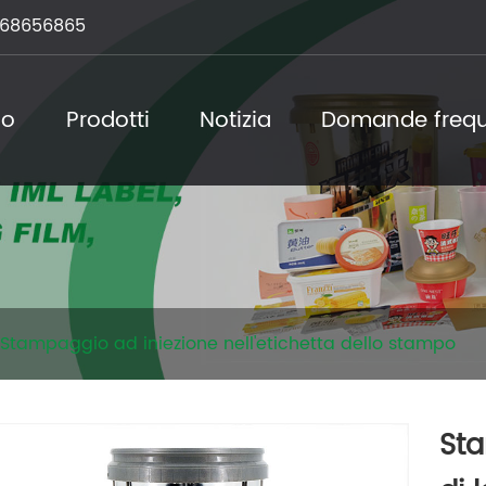
68656865
mo
Prodotti
Notizia
Domande frequ
Stampaggio ad iniezione nell'etichetta dello stampo
Sta