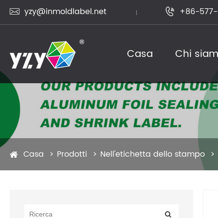
yzy@inmoldlabel.net
+86-577-


Casa
Chi sia
Prodotti
Casa
Prodotti
Nell'etichetta dello stampo